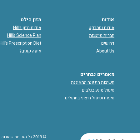
אודות
מזון הילס
אודות וטמרקט
אודות מזון Hill's
חברות מיוצגות
Hill’s Science Plan
דרושים
Hill’s Prescription Diet
About Us
איפה קונים?
מאמרים נבחרים
חשיבות התזונה המאוזנת
טיפול מונע בכלבים
טיפוח וטיפול חיצוני בחתולים
© 2019 כל הזכויות שמ