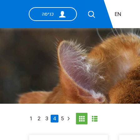
EN
כניסה
1
2
3
4
5