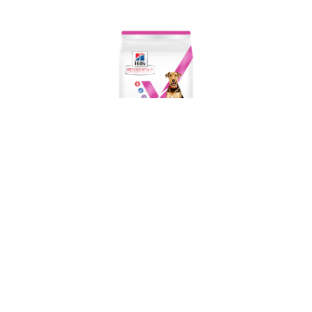
Hill's Vet Essentials מולטי בנפיט כלב בוגר גזע בינוני,
בריאות העיכול, 10 ק"ג
מק"ט: 42607382