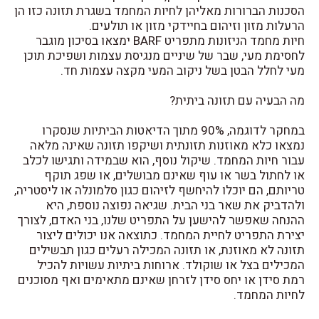
הסכנות הברורות מאליהן לחיות המחמד בשגרת תזונה כזו הן
הרעלות מזון וזיהום בחיידקי מזון או תולעים.
חיות מחמד הניזונות מתפריט BARF ימצאו בסיכון מוגבר
לחסימת מעי, שבר של שיניים מנגיסת עצמות ושפיכת תוכן
מעי לחלל הבטן בשל ניקוב המעי מקצה עצמות חד.
מה הבעיה עם תזונה ביתית?
במחקר לדוגמה, 90% מתוך הדיאטות הביתיות שנסקרו
נמצאו כלא מאוזנות תזונתית ושיקפו תזונה שאינה מלאה
עבור חיות המחמד. שיקול נוסף, הוא שבמידה ותגישו לכלב
או לחתול בשר או עוף שאינם מבושלים, או שפג תוקף
טריותם, הם יוכלו להיחשף לזיהום כגון סלמונלה או ליסטריה,
ולהדביק את שאר בני הבית. שגיאה נפוצה נוספת, היא
ההנחה שאפשר להישען על התפריט שלנו, בני האדם, לצורך
יצירת התפריט לחיית המחמד. כתוצאה אנו יכולים ליצור
תזונה לא מאוזנת, או תזונה המכילה רעלים כגון תבשילים
המכילים בצל או שוקולד. ארוחות ביתיות עשויות להכיל
רמת סידן או יחס סידן לזרחן שאינם מתאימים ואף מסוכנים
לחיות המחמד.