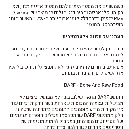
כשמשווים את מספר הימים להם תספיק אריזת מזון, ולא
רק משקלי אריזה ומחיר ק"ג, מגלים כי מוצר של Science
Plan יספיק בדרך כלל לזמן ארוך יותר ב- 12% מאשר מותג
סופרמרקט ממוצע.
דעתנו על תזונה אלטרנטיבית
כיום ניתן לגשת למאגרי מידע גדולים ביותר ברשת, בנוגע
לתזונה אלטרנטיבית ומזון לא מבושל - מדויקים יותר או
פחות.
אם אתם בוחרים להזין בתזונה לא קונבציונלית, חשוב להכיר
את השיקולים והעובדות בתחום:
BARF - Bone And Raw Food
המושג BARF מתאר שילוב בשר לא מבושל, ביצים לא
מבושלות, עצמות המכוסות שאריות בשר וירקות. כיום עוד
אין מקורות מידע מוסמכים התומכים ביתרונות שיטה זו.
חלק ממתכוני BARF שהתפרסמו מכילים חוסרים תזונתיים
של נוטריינטים מסוימים, במקביל לרמות מוגזמות של
נוטריינטים אחרים כגון חלבון, סידן וזרחן.