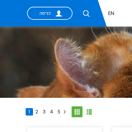
EN
כניסה
1
2
3
4
5