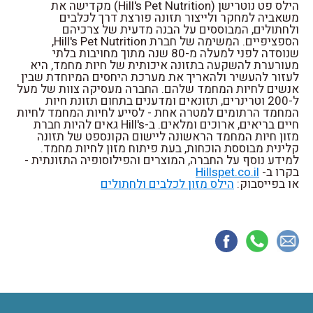
הילס פט נוטרישן (Hill's Pet Nutrition) מקדישה את
משאביה למחקר ולייצור תזונה פורצת דרך לכלבים
ולחתולים, המבוססים על הבנה מדעית של צרכיהם
הספציפיים. המשימה של חברת Hill's Pet Nutrition,
שנוסדה לפני למעלה מ-80 שנה מתוך מחויבות בלתי
מעורערת להשקעה בתזונה איכותית של חיות מחמד, היא
לעזור להעשיר ולהאריך את מערכת היחסים המיוחדת שבין
אנשים לחיות המחמד שלהם. החברה מעסיקה צוות של מעל
ל-200 וטרינרים, תזונאים ומדענים בתחום תזונת חיות
המחמד הרתומים למטרה אחת - לסייע לחיות המחמד לחיות
חיים בריאים, ארוכים ומלאים. ב-Hill's גאים להיות חברת
מזון חיות המחמד הראשונה ליישום הקונספט של תזונה
קלינית מבוססת הוכחות, בעת פיתוח מזון לחיות מחמד.
למידע נוסף על החברה, המוצרים והפילוסופיה התזונתית -
Hillspet.co.il
בקרו ב-
או בפייסבוק:
הילס מזון לכלבים ולחתולים