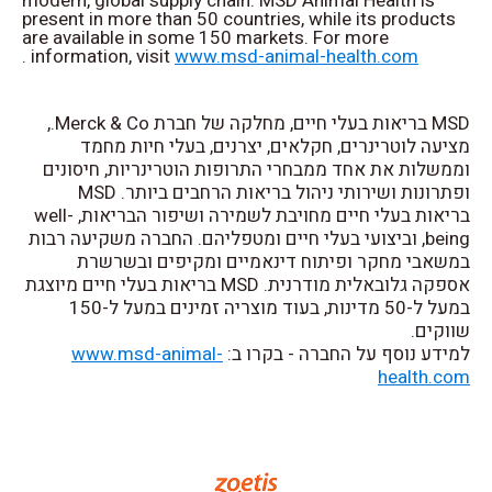
modern, global supply chain. MSD Animal Health is
present in more than 50 countries, while its products
are available in some 150 markets. For more
.
information, visit
www.msd-animal-health.com
MSD בריאות בעלי חיים, מחלקה של חברת Merck & Co.,
מציעה לוטרינרים, חקלאים, יצרנים, בעלי חיות מחמד
וממשלות את אחד ממבחרי התרופות הוטרינריות, חיסונים
ופתרונות ושירותי ניהול בריאות הרחבים ביותר. MSD
בריאות בעלי חיים מחויבת לשמירה ושיפור הבריאות, well-
being, וביצועי בעלי חיים ומטפליהם. החברה משקיעה רבות
במשאבי מחקר ופיתוח דינאמיים ומקיפים ובשרשרת
אספקה גלובאלית מודרנית. MSD בריאות בעלי חיים מיוצגת
במעל ל-50 מדינות, בעוד מוצריה זמינים במעל ל-150
שווקים.
www.msd-animal-
למידע נוסף על החברה - בקרו ב:
health.com