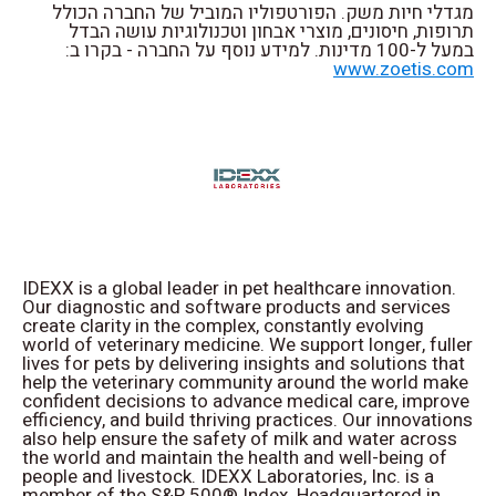
מגדלי חיות משק. הפורטפוליו המוביל של החברה הכולל
תרופות, חיסונים, מוצרי אבחון וטכנולוגיות עושה הבדל
במעל ל-100 מדינות. למידע נוסף על החברה - בקרו ב:
www.zoetis.com
IDEXX is a global leader in pet healthcare innovation.
Our diagnostic and software products and services
create clarity in the complex, constantly evolving
world of veterinary medicine. We support longer, fuller
lives for pets by delivering insights and solutions that
help the veterinary community around the world make
confident decisions to advance medical care, improve
efficiency, and build thriving practices. Our innovations
also help ensure the safety of milk and water across
the world and maintain the health and well-being of
people and livestock. IDEXX Laboratories, Inc. is a
member of the S&P 500® Index. Headquartered in