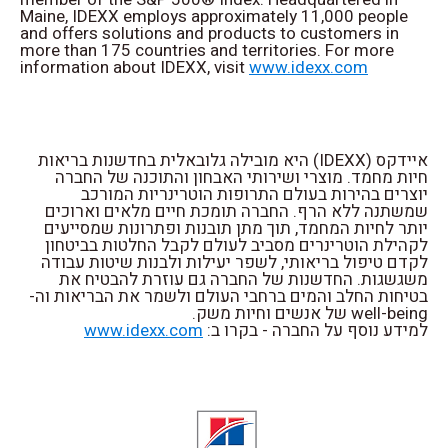
Maine, IDEXX employs approximately 11,000 people
and offers solutions and products to customers in
more than 175 countries and territories. For more
information about IDEXX, visit
www.idexx.com
איידקס (IDEXX) היא מובילה גלובאלית בחדשנות בריאות
חיות מחמד. מוצרי ושירותי האבחון והתוכנה של החברה
יוצרים בהירות בעולם התרופות הוטרינריות המורכב
שמשתנה ללא הרף. החברה תומכת חיים מלאים וארוכים
יותר לחיות המחמד, תוך מתן תובנות ופתרונות שמסייעים
לקהילת הוטרינרים מסביב לעולם לקבל החלטות בביטחון
לקדם טיפול בריאותי, לשפר יעילות ולבנות שיטות עבודה
משגשגות. החדשנות של החברה גם עוזרת להבטיח את
בטיחות החלב והמים ברחבי העולם ולשמר את הבריאות וה-
well-being של אנשים וחיות משק.
www.idexx.com
למידע נוסף על החברה - בקרו ב: