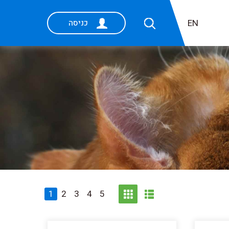
EN
כניסה
1
2
3
4
5