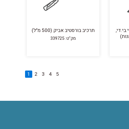
בי.די,
תרכיב בורסטיב אביק (500 מ"ל)
מק"ט: 339725
1
2
3
4
5