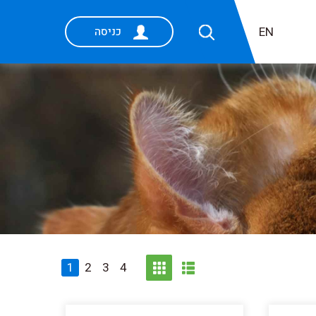
EN
כניסה
1
2
3
4