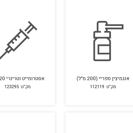
אנגמיצין ספריי (200 מ"ל)
אסטרומייט וטרינרי 20 מ"ל
מק"ט: 112119
מק"ט: 123295