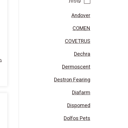
עופות
Andover
COMEN
COVETRUS
Dechra
ב
Dermoscent
Destron Fearing
Diafarm
Dispomed
Dolfos Pets