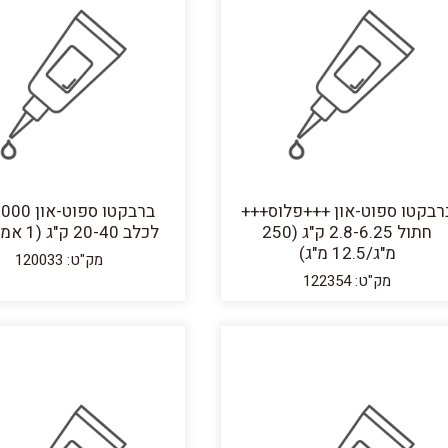
רבקטו ספוט-און +++פלוס+++
חתול 2.8-6.25 ק"ג (250
לכלב 20-40 ק"ג (1 אמפולה)
מ"ג/12.5 מ"ג)
מק"ט: 120033
מק"ט: 122354