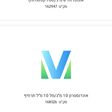
אומפרזול 8 מ"ג (100 קפסולות)
מק"ט: 162947
אונדנסטרון 10 מ"ג/מל 10 מ"ל תרחיף
מק"ט: 168526