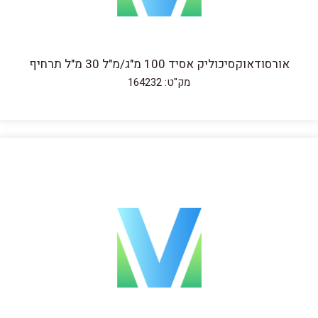
אורסודאוקסיכוליק אסיד 100 מ"ג/מ"ל 30 מ"ל תרחיף
מק"ט: 164232