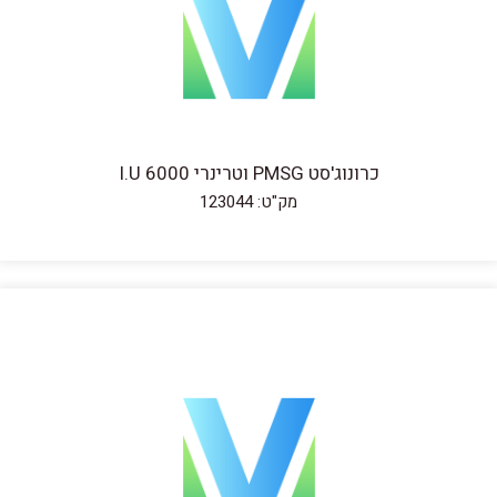
כרונוג'סט PMSG וטרינרי 6000 I.U
מק"ט: 123044