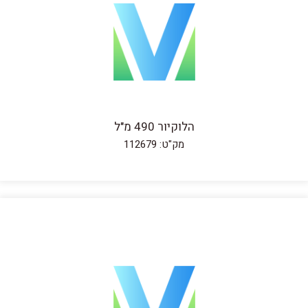
הלוקיור 490 מ"ל
מק"ט: 112679