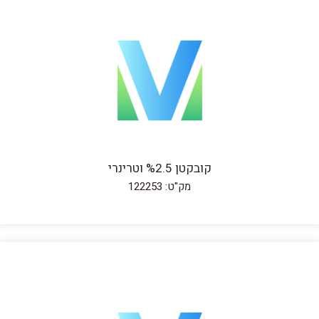
קובקטן %2.5 וטרינרי
מק"ט: 122253