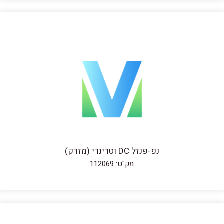
נפ-פנזל DC וטרינרי (מזרק)
מק"ט: 112069