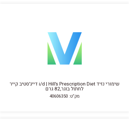
שימורי נזיד i/d | Hill's Prescription Diet דייג'סטיב קייר
לחתול בוגר,82 גרם
מק"ט: 40606350