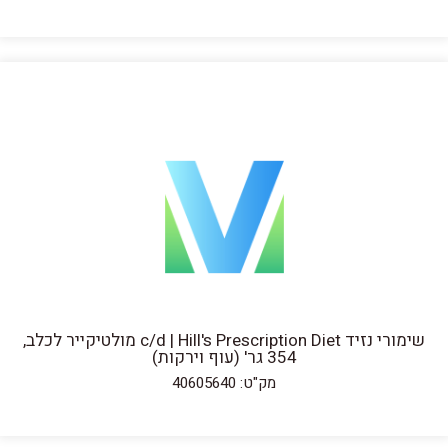
שימורי נזיד c/d | Hill's Prescription Diet מולטיקייר לכלב,
354 גר' (עוף וירקות)
מק"ט: 40605640