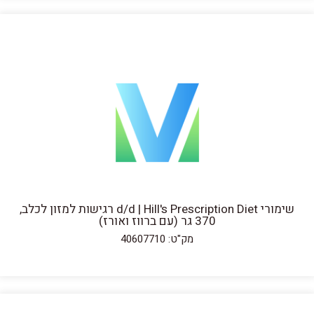
שימורי d/d | Hill's Prescription Diet רגישות למזון לכלב,
370 גר (עם ברווז ואורז)
מק"ט: 40607710