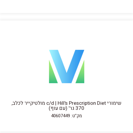
שימורי c/d | Hill's Prescription Diet מולטיקייר לכלב,
370 גר' (עם עוף)
מק"ט: 40607449