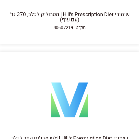
שימורי Hill's Prescription Diet | מטבוליק לכלב, 370 גר'
(עם עוף)
מק"ט: 40607219
שימורי a/d | Hill's Prescription Diet ארג'נט קייר לכלב