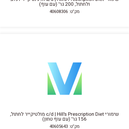
ולחתול, 200 גר' (עם עוף)
מק"ט: 40608306
שימורי c/d | Hill's Prescription Diet מולטיקייר לחתול,
156 גר' (עם עוף טחון)
מק"ט: 40605643