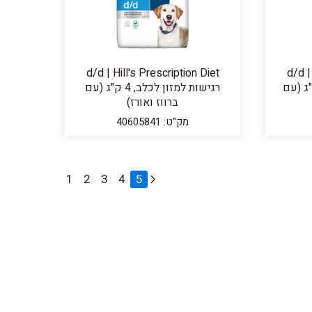
d/d | Hill's Prescription Diet
d/d |
מזון לכלב, 12 ק"ג (עם
רגישות למזון לכלב, 4 ק"ג (עם
ברווז ואורז)
מק"ט: 40605841
1
2
3
4
5