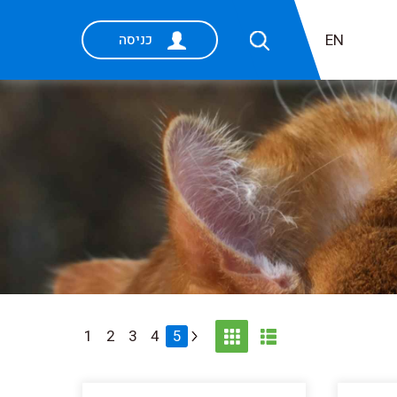
EN
כניסה
1
2
3
4
5