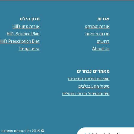
אודות
מזון הילס
אודות וטמרקט
אודות מזון Hill's
Hill’s Science Plan
חברות מיוצגות
Hill’s Prescription Diet
דרושים
איפה קונים?
About Us
מאמרים נבחרים
חשיבות התזונה המאוזנת
טיפול מונע בכלבים
טיפוח וטיפול חיצוני בחתולים
כל הזכויות שמורות לו