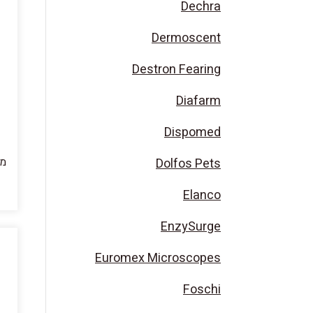
Dechra
Dermoscent
Destron Fearing
Diafarm
Dispomed
מ,
Dolfos Pets
Elanco
EnzySurge
Euromex Microscopes
Foschi