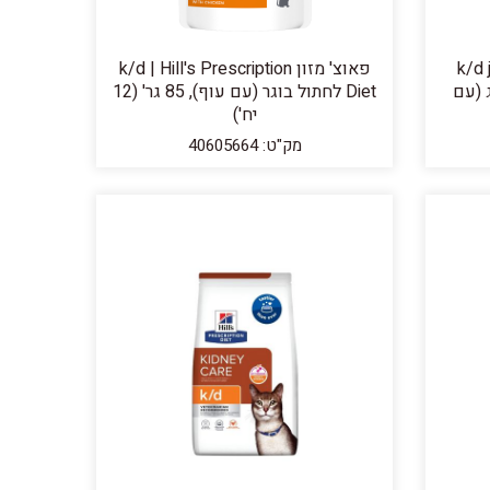
k/d 
פאוצ' מזון k/d | Hill's Prescription
טי לחתול, 3 ק"ג (עם
Diet לחתול בוגר (עם עוף), 85 גר' (12
יח')
מק"ט: 40605664