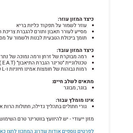
כיצד המזון עוזר:
עוזר לשמור על תפקוד כליות בריא
מסייע לעורר תאבון ותורם להגברת צריכת ה
תומך ביכולת הטבעית לבנות ולשמור על מס
כיצד המזון עובד:
רמה מבוקרת של זרחן ורמה נמוכה של נתרן בשילו
טכנולוגיית "טריגר הגברת התיאבון" (E.A.T.) עבור חתולים
רמות גבוהות של חומצות אמינו חיוניות ו-L קרניטין
מתאים לשלב חיים:
בוגר, מבוגר
אינו מומלץ עבור:
גורי חתולים בתהליך גדילה, חתולות הרות או
מזון ייעודי - יש להיוועץ בווטרינר טרם השימוש
לפרטים נוספים אודות שדרוג המתכון לחצו כאן