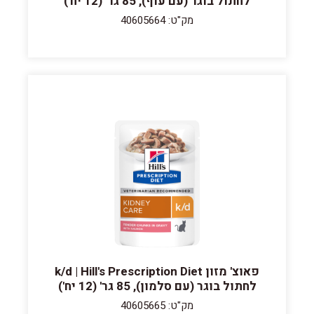
לחתול בוגר (עם עוף), 85 גר' (12 יח')
מק"ט: 40605664
פאוצ' מזון k/d | Hill's Prescription Diet
לחתול בוגר (עם סלמון), 85 גר' (12 יח')
מק"ט: 40605665