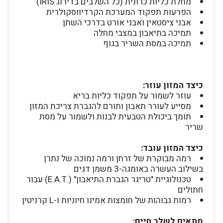
מחלת כליות כרונית (כל השלבים בדירוג IRIS)
הפרעות תפקוד המערכת הקרדיווסקולרית
אבני ציסטאין ואבני אורט בדרכי השתן
תמיכה בתיאבון במצבי מחלה
תמיכה במסת השריר בגוף
כיצד המזון עוזר:
עוזר לשמור על תפקוד כליות בריא
מסייע לעורר תאבון ותורם להגברת צריכת המזון
תומך ביכולת הטבעית לבנות ולשמור על מסת
שריר
כיצד המזון עובד:
רמה מבוקרת של זרחן ורמה נמוכה של נתרן
בשילוב העשרה באומגה-3 משמן דגים
טכנולוגיית "טריגר הגברת התיאבון" (.E.A.T) עבור
חתולים
רמות גבוהות של חומצות אמינו חיוניות ו-L קרניטין
מתאים לשלב חיים: