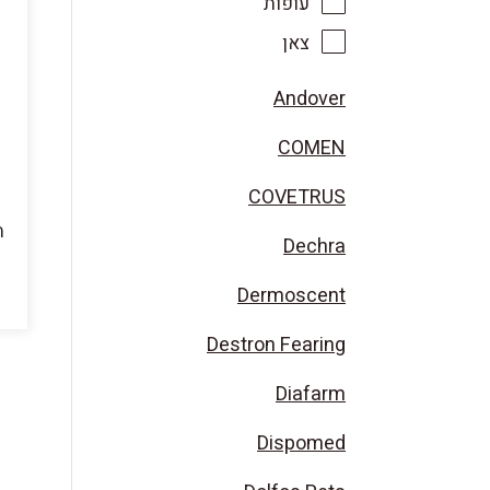
עופות
צאן
Andover
COMEN
COVETRUS
ת
Dechra
Dermoscent
Destron Fearing
Diafarm
Dispomed