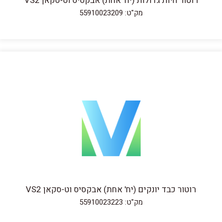
רוטור חיות גדולות (יח' אחת) אבקסיס וט-סקאן VS2
מק"ט: 55910023209
רוטור כבד יונקים (יח' אחת) אבקסיס וט-סקאן VS2
מק"ט: 55910023223