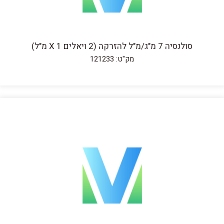
סולנסיה 7 מ"ג/מ"ל להזרקה (2 ויאלים X 1 מ"ל)
מק"ט: 121233