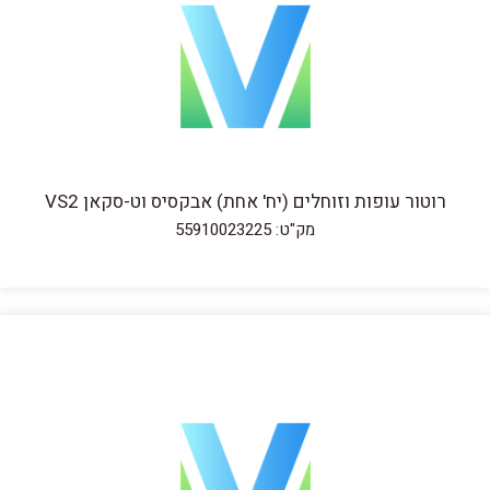
רוטור עופות וזוחלים (יח' אחת) אבקסיס וט-סקאן VS2
מק"ט: 55910023225