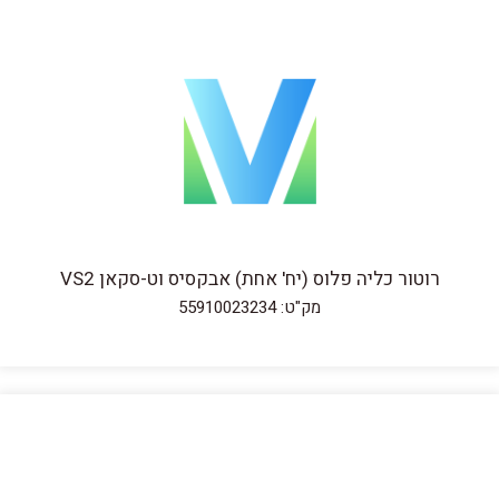
רוטור כליה פלוס (יח' אחת) אבקסיס וט-סקאן VS2
מק"ט: 55910023234