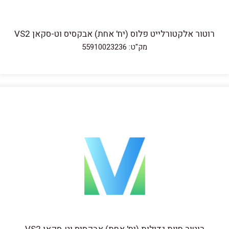
רוטור אלקטורלייט פלוס (יח' אחת) אבקסיס וט-סקאן VS2
מק"ט: 55910023236