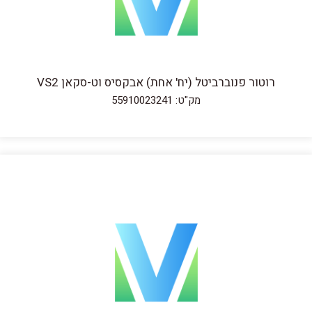
רוטור פנוברביטל (יח' אחת) אבקסיס וט-סקאן VS2
מק"ט: 55910023241