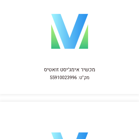
מכשיר אימג'יסט זואטיס
מק"ט: 55910023996