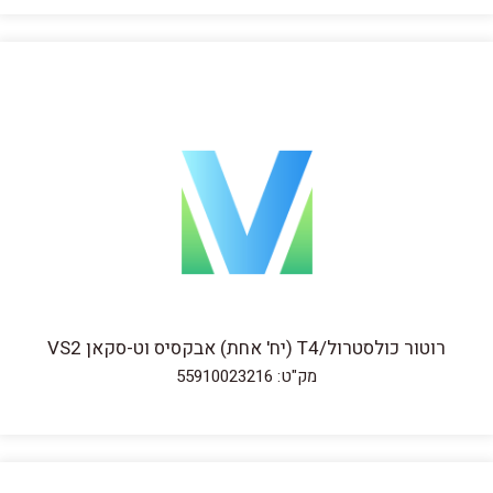
רוטור כולסטרול/T4 (יח' אחת) אבקסיס וט-סקאן VS2
מק"ט: 55910023216