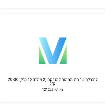
ליברלה 15 מ"ג תמיסה להזרקה (2 ויילים1X מ"ל) 20-30
ק"ג
מק"ט: 121229