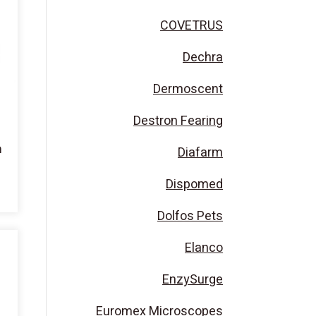
COVETRUS
Dechra
Dermoscent
Destron Fearing
מ
Diafarm
Dispomed
Dolfos Pets
Elanco
EnzySurge
Euromex Microscopes