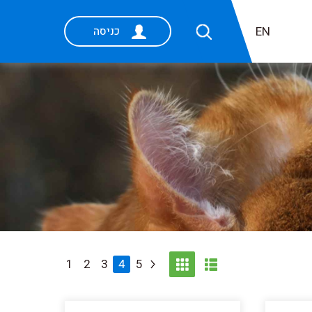
EN
כניסה
1
2
3
4
5