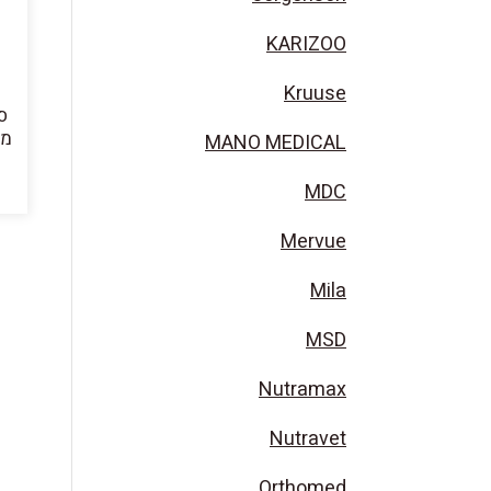
KARIZOO
Kruuse
ס
מדו
MANO MEDICAL
MDC
Mervue
Mila
MSD
Nutramax
Nutravet
Orthomed