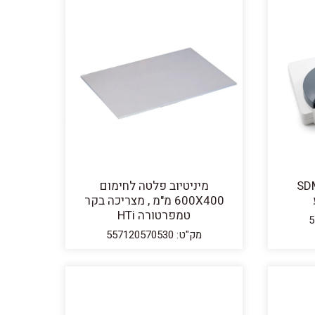
פוטומטר SDM1
מיניטיוב פלטה לחימום
600X400 מ"מ , מצריכה בקר
טמפרטורה HTi
מק"ט: 557120570530