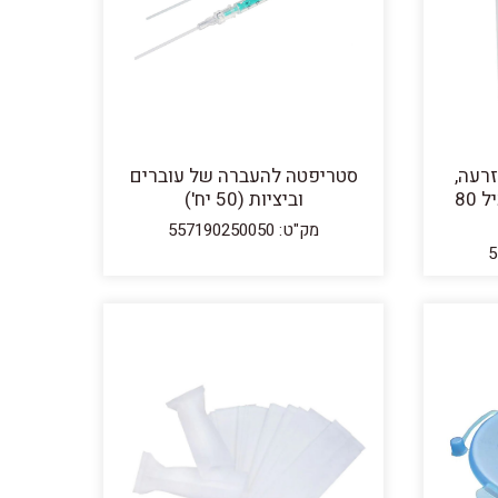
זרעה,
סטריפטה להעברה של עוברים
אורך 53 ס"מ. גליל המכיל 80
וביציות (50 יח')
מק"ט: 557190250050