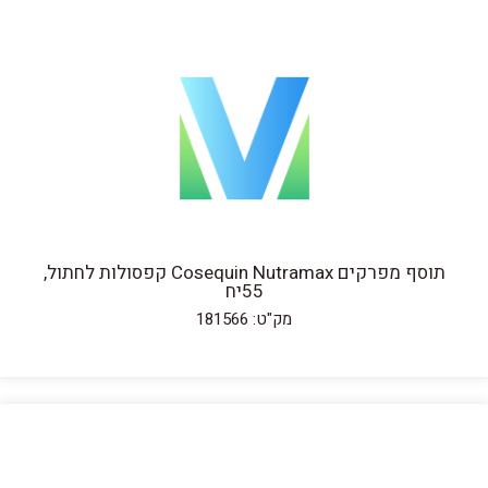
תוסף מפרקים Cosequin Nutramax קפסולות לחתול,
55יח
מק"ט: 181566