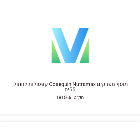
תוסף מפרקים Cosequin Nutramax קפסולות לחתול,
55יח
מק"ט: 181566