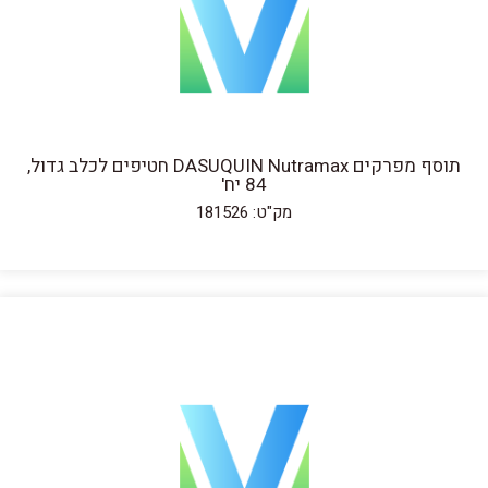
תוסף מפרקים DASUQUIN Nutramax חטיפים לכלב גדול,
84 יח'
מק"ט: 181526