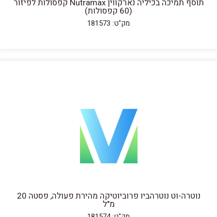
תוסף תמיכה בכיליה נארקווין Nutramax קפסולות לפיזור
(60 קפסולות)
מק"ט: 181573
נוטרה-וט נוטרהביו פרוביוטיקה מהירת פעולה, פסטה 20
מ"ל
מק"ט: 181574