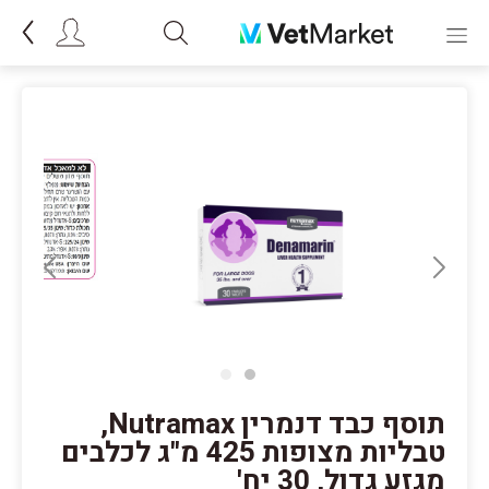
תוסף כבד דנמרין Nutramax,
טבליות מצופות 425 מ"ג לכלבים
מגזע גדול, 30 יח'