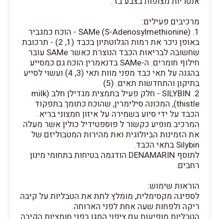
אנטריות מצופות בצבע בז'.
מרכיבים פעילים:
1. SAMe (S-Adenosylmethionine) - הוכח כמגביר
באופן ניכר את רמות הגלוטתיון בכבד (1, 2) - תרכובת
שחשובה לבריאות הכבד הנוצרת כאשר SAMe עובר
חילוף חומרים. ה-SAMe בדנאמרין הוכח גם כמסייע
בהגנה על תאי כבד מפני מוות תאי (3, 4) ועשוי לסייע
בתיקון והתחדשות תאים. (5)
2. SILYBIN - חלק פעיל בתמצית מגדילן חלב (milk
thistle), המכונה סילימרין, שהוכח כתומך בתפקוד
הכבד על ידי סיוע בשמירה על איזון חמצוני בריא.
המרכיב מופיע כקשור ל פוספטידיל כולין אשר מעלה
את הזמינות הביולוגית ואת מהירות המטבוליזם של
Silybin בתאי הכבד.
לתוסף DENAMARIN הודגמה בטיחות בתחומי מינון
רחבים.
הוראות שימוש:
לספיגה מקסימלית, מומלץ לתת את הטבליות על קיבה
ריקה ולפחות שעה אחת לפני הארוחה.
הטבליות מופיעות עם ציפוי המגן בפני חומציות הקיבה