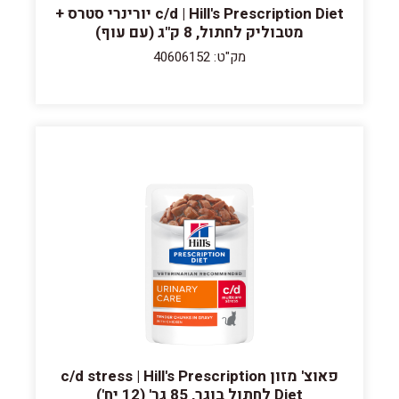
c/d | Hill's Prescription Diet יורינרי סטרס +
מטבוליק לחתול, 8 ק"ג (עם עוף)
מק"ט: 40606152
פאוצ' מזון c/d stress | Hill's Prescription
Diet לחתול בוגר, 85 גר' (12 יח')