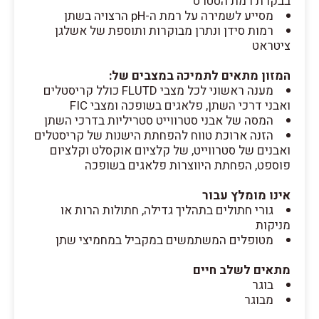
בבקרת רמת הסטרס
מסייע לשמירה על רמת ה-pH הרצויה בשתן
רמות סידן ונתרן מבוקרות ותוספת של אשלגן
ציטראט
המזון מתאים לתמיכה במצבים של:
מענה ראשוני לכל מצבי FLUTD כולל קריסטלים
ואבני דרכי השתן, פלאגים בשופכה ומצבי FIC
המסה של אבני סטרווייט סטריליות בדרכי השתן
הזנה ארוכת טווח להפחתת הישנות של קריסטלים
ואבנים של סטרווייט, של קלציום אוקסלט וקלציום
פוספט, הפחתת היווצרות פלאגים בשופכה
אינו מומלץ עבור
גורי חתולים בתהליך גדילה, חתולות הרות או
מניקות
מטופלים המשתמשים במקביל במחמיצי שתן
מתאים לשלב חיים
בוגר
מבוגר