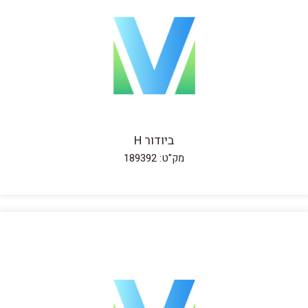
ביודור H
מק"ט: 189392