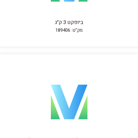
ביופקט 3 ק"ג
מק"ט: 189406