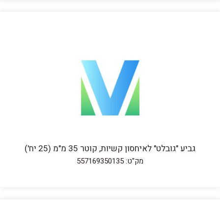
גביע "גובלט" לאיחסון קשיות, קוטר 35 מ"מ (25 יח')
מק"ט: 557169350135