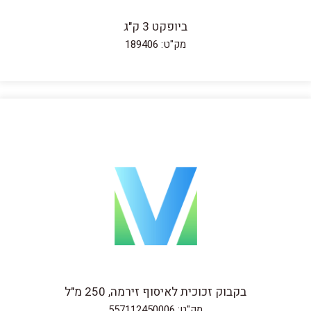
ביופקט 3 ק"ג
מק"ט: 189406
בקבוק זכוכית לאיסוף זירמה, 250 מ"ל
מק"ט: 557112450006