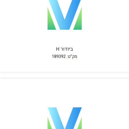
ביודור H
מק"ט: 189392