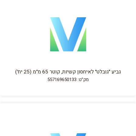
גביע "גובלט" לאיחסון קשיות, קוטר 65 מ"מ (25 יח')
מק"ט: 557169650133