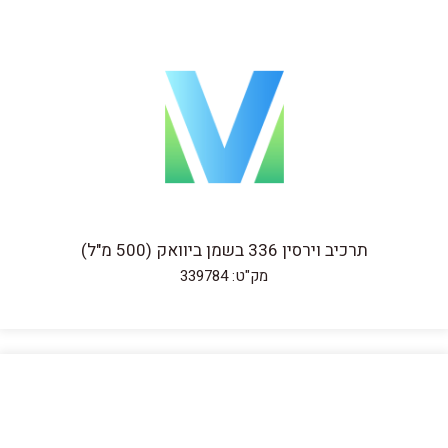
תרכיב וירסין 336 בשמן ביוואק (500 מ"ל)
מק"ט: 339784