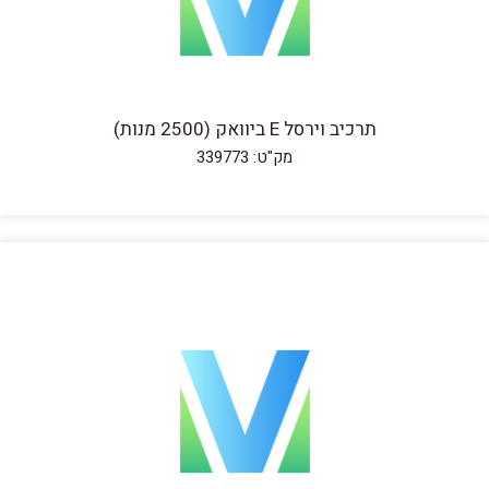
תרכיב וירסל E ביוואק (2500 מנות)
מק"ט: 339773