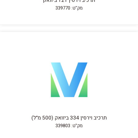
תרכיב וירסין 121 ביוואק
מק"ט: 339770
תרכיב וירסין 334 ביוואק (500 מ"ל)
מק"ט: 339803