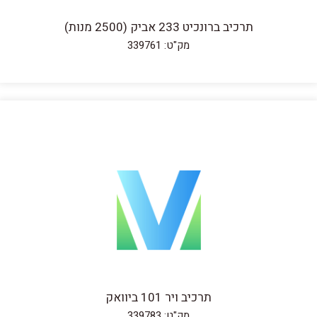
תרכיב ברונכיט 233 אביק (2500 מנות)
מק"ט: 339761
תרכיב ויר 101 ביוואק
מק"ט: 339783