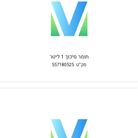
חומר סיכוך 1 ליטר
מק"ט: 557180525