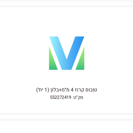
טובוס קרוז 4 מ"מ+בלון (1 יח')
מק"ט: 552272419