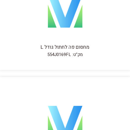
מחסום פה לחתול גודל L
מק"ט: 554J0169FL