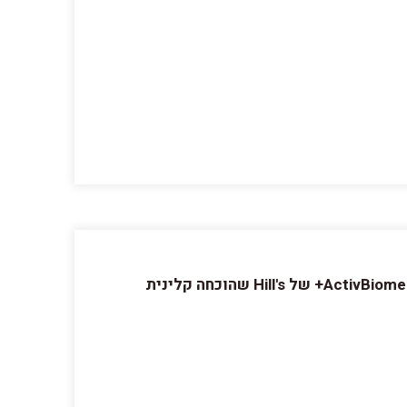
נוסחה קלה מאוד לעיכול תומכת בספיגה טובה של חומרי הזנה. מועשרת בטכנולוגיית הרכיבים המהפכנית ActivBiome+ של Hill's שהוכחה קלינית