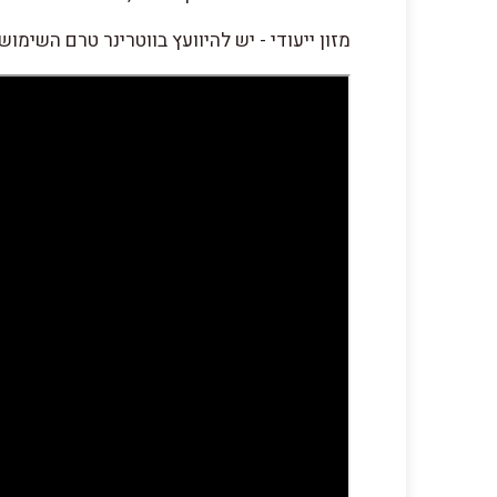
מזון ייעודי - יש להיוועץ בווטרינר טרם השימוש