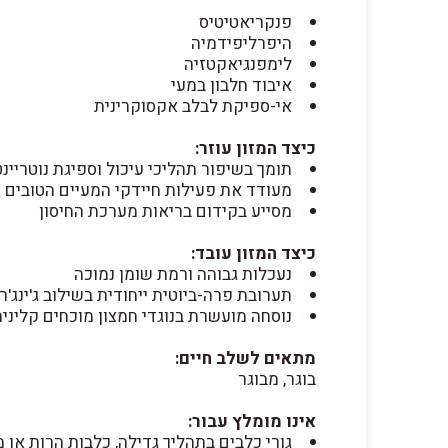
פנקריאטיטיס
היפרליפידמיה
לימפנגיאקטזיה
איבוד חלבון במעי
אי-ספיקת לבלב אקסוקרינית
כיצד המזון עוזר:
תומך בשיפור תהליכי עיכול וספיגת נוטריינ
מעודד את פעילות חיידקי המעיים הטובים 
מסייע בקידום בריאות מערכת החיסון
כיצד המזון עובד:
נעכלות גבוהה ורמת שומן נמוכה
תערובת פרה-ביוטית ייחודית בשילוב ג'ינג'ר
נוסחה מועשרת בנוגדי חמצון מוכחים קלינית ובאומגה
מתאים לשלב חיים:
בוגר, מבוגר
אינו מומלץ עבור:
גורי כלבים בתהליך גדילה, כלבות הרות או מ