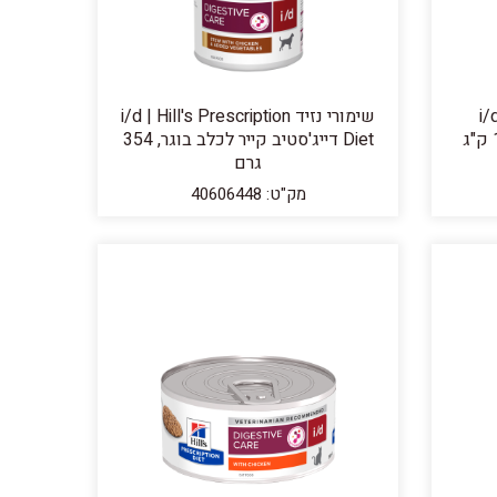
i/
שימורי נזיד i/d | Hill's Prescription
דייג'סטיב קייר לכלב בוגר, 1.5 ק"ג
Diet דייג'סטיב קייר לכלב בוגר, 354
גרם
מק"ט: 40606448