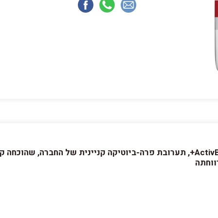
תזונה מועשרת בטכנולוגיית הרכיבים ActivBiome+, תערובת פרה-ביוטיקה קניינית ש
ווחתה