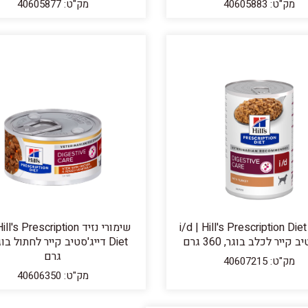
מק"ט: 40605883
מק"ט: 40605877
שימורי i/d | Hill's Prescription Diet
שימורי נזיד l's Prescription
 קייר לכלב בוגר, 360 גרם
גרם
מק"ט: 40607215
מק"ט: 40606350