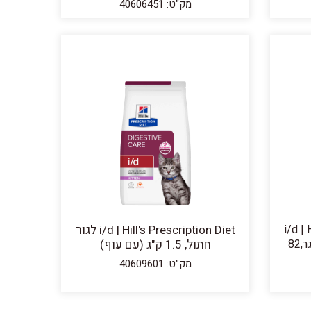
מק"ט: 40606451
i/d | Hil
i/d | Hill's Prescription Diet לגור
Diet דייג'סטיב קייר לחתול בוגר,82
חתול, 1.5 ק"ג (עם עוף)
מק"ט: 40609601