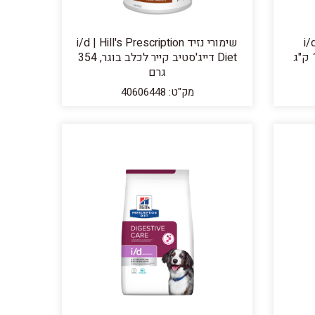
i/
שימורי נזיד i/d | Hill's Prescription
דייג'סטיב קייר לכלב בוגר, 1.5 ק"ג
Diet דייג'סטיב קייר לכלב בוגר, 354
גרם
מק"ט: 40606448