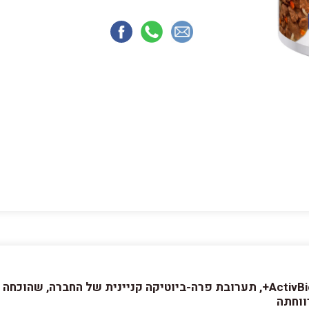
תזונה המועשרת בטכנולוגיית הרכיבים ActivBiome+, תערובת פרה-ביוטיקה קנייני
ווחתה