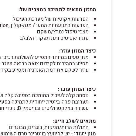
המזון מתאים לתמיכה במצבים של:
הפרעות אקוטיות של מערכת העיכול
הפרעות בתנועתיות המעי / מגה-קולון ,Malabsorbtion או Maldigestion
מצבי טיפול נמרץ/משקם
פנקריאטיטיס ותת תפקוד הלבלב
כיצד המזון עוזר:
מזון טעים במיוחד המסייע להשלמת רכיבי מ
מסייע במהירות לקידום צואה בריאה ועוזר 
עוזר לשקם את רמת האנרגיה ומסייע בקידו
כיצד המזון עובד:
נוסחה קלה לעיכול התומכת בספיגה קלה של
תערובת פרה-ביוטית ייחודית לתמיכה בפעיל
עשירה באלקטרוליטים ובוויטמין B; נוגדי חמצון מוכחים קלינית
מתאים לשלב חיים:
חתולות הרות/מניקות, בוגרים, מבוגרים
מזון ייעודי - יש להיוועץ בווטרינר טרם השימוש