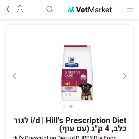
i/d | Hill's Prescription Diet לגור
כלב, 4 ק"ג (עם עוף)
Hill's Prescription Diet i/d PUPPY Dry Food