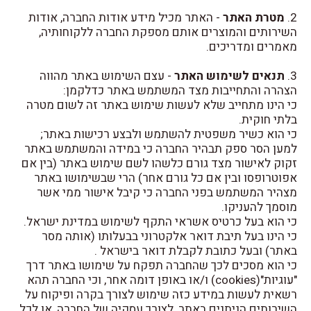
2.
מטרת האתר
- האתר מכיל מידע אודות החברה, אודות
השירותים והמוצרים אותם מספקת החברה ללקוחותיה,
מאמרים ומדריכים.
3.
תנאים לשימוש האתר
- עצם השימוש באתר מהווה
הצהרה והתחייבות מצד המשתמש באתר כדלקמן:
כי הינו מתחייב שלא לעשות שימוש באתר זה לשום מטרה
בלתי חוקית.
כי הוא כשיר משפטית להשתמש ולבצע רכישות באתר;
למען הסר ספק תבהיר החברה כי במידה והמשתמש באתר
זקוק לאישור מצד גורם כלשהו לשם שימוש באתר (בין אם
אפוטרופסו ובין אם כל גורם אחר) הרי שבשימושו באתר
מצהיר המשתמש בפני החברה כי קיבל אישור ממי אשר
מוסמך להעניקו.
כי הוא בעל כרטיס אשראי התקף לשימוש במדינת ישראל.
כי הינו בעל תיבת דואר אלקטרוני בבעלותו (אותה מסר
באתר) ובעל כתובת לקבלת דואר בישראל .
כי הוא מסכים לכך שהחברה תפקח על שימושו באתר דרך
"עוגיות"(cookies) ו/או באופן דומה אחר, וכי החברה תהא
רשאית לעשות במידע כזה שימוש לצורך בקרה ופיקוח על
השירותים הניתנים באתר, לצורך עסקיה של החברה, או לכל