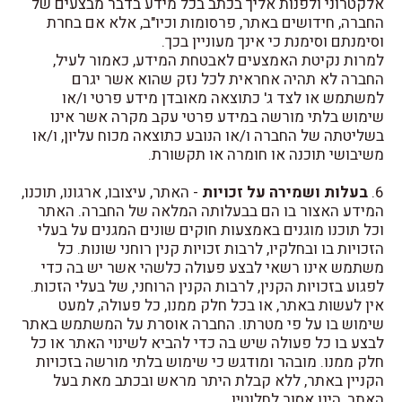
אלקטרוני ולפנות אליך בכתב בכל מידע בדבר מבצעים של
החברה, חידושים באתר, פרסומות וכיו"ב, אלא אם בחרת
וסימנתם וסימנת כי אינך מעוניין בכך.
למרות נקיטת האמצעים לאבטחת המידע, כאמור לעיל,
החברה לא תהיה אחראית לכל נזק שהוא אשר יגרם
למשתמש או לצד ג' כתוצאה מאובדן מידע פרטי ו/או
שימוש בלתי מורשה במידע פרטי עקב מקרה אשר אינו
בשליטתה של החברה ו/או הנובע כתוצאה מכוח עליון, ו/או
משיבושי תוכנה או חומרה או תקשורת.
6.
בעלות ושמירה על זכויות
- האתר, עיצובו, ארגונו, תוכנו,
המידע האצור בו הם בבעלותה המלאה של החברה. האתר
וכל תוכנו מוגנים באמצעות חוקים שונים המגנים על בעלי
הזכויות בו ובחלקיו, לרבות זכויות קנין רוחני שונות. כל
משתמש אינו רשאי לבצע פעולה כלשהי אשר יש בה כדי
לפגוע בזכויות הקנין, לרבות הקנין הרוחני, של בעלי הזכות.
אין לעשות באתר, או בכל חלק ממנו, כל פעולה, למעט
שימוש בו על פי מטרתו. החברה אוסרת על המשתמש באתר
לבצע בו כל פעולה שיש בה כדי להביא לשינוי האתר או כל
חלק ממנו. מובהר ומודגש כי שימוש בלתי מורשה בזכויות
הקניין באתר, ללא קבלת היתר מראש ובכתב מאת בעל
האתר, הינו אסור לחלוטין.