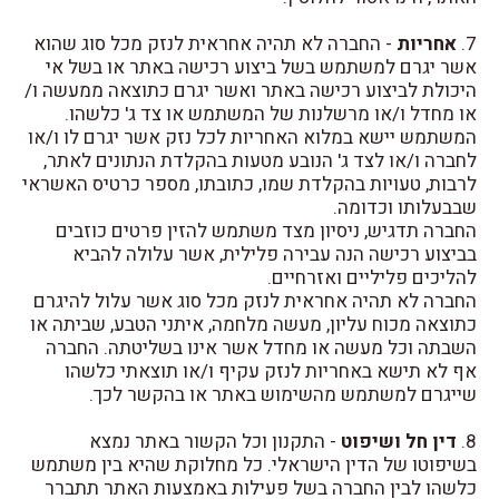
7.
אחריות
- החברה לא תהיה אחראית לנזק מכל סוג שהוא
אשר יגרם למשתמש בשל ביצוע רכישה באתר או בשל אי
היכולת לביצוע רכישה באתר ואשר יגרם כתוצאה ממעשה ו/
או מחדל ו/או מרשלנות של המשתמש או צד ג' כלשהו.
המשתמש יישא במלוא האחריות לכל נזק אשר יגרם לו ו/או
לחברה ו/או לצד ג' הנובע מטעות בהקלדת הנתונים לאתר,
לרבות, טעויות בהקלדת שמו, כתובתו, מספר כרטיס האשראי
שבבעלותו וכדומה.
החברה תדגיש, ניסיון מצד משתמש להזין פרטים כוזבים
בביצוע רכישה הנה עבירה פלילית, אשר עלולה להביא
להליכים פליליים ואזרחיים.
החברה לא תהיה אחראית לנזק מכל סוג אשר עלול להיגרם
כתוצאה מכוח עליון, מעשה מלחמה, איתני הטבע, שביתה או
השבתה וכל מעשה או מחדל אשר אינו בשליטתה. החברה
אף לא תישא באחריות לנזק עקיף ו/או תוצאתי כלשהו
שייגרם למשתמש מהשימוש באתר או בהקשר לכך.
8.
דין חל ושיפוט
- התקנון וכל הקשור באתר נמצא
בשיפוטו של הדין הישראלי. כל מחלוקת שהיא בין משתמש
כלשהו לבין החברה בשל פעילות באמצעות האתר תתברר