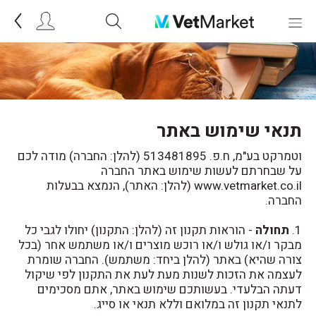
תנאי שימוש באתר
וטמרקט בע"מ, ח.פ. 513481895 (להלן: החברה) מודה לכם
על שבחרתם לעשות שימוש באתר החברה
www.vetmarket.co.il (להלן: האתר), הנמצא בבעלות
החברה.
1.
תחולה
- הוראות תקנון זה (להלן: התקנון) יחולו לגבי כל
מבקר ו/או גולש ו/או רוכש מוצרים ו/או משתמש אחר (בכל
צורה שהיא) באתר (להלן ביחד: משתמש). החברה שומרת
לעצמה את הזכות לשנות מעת לעת את התקנון לפי שיקול
דעתה הבלעדי. בעשותכם שימוש באתר, אתם מסכימים
לתנאי תקנון זה במלואם וללא תנאי או סייג.