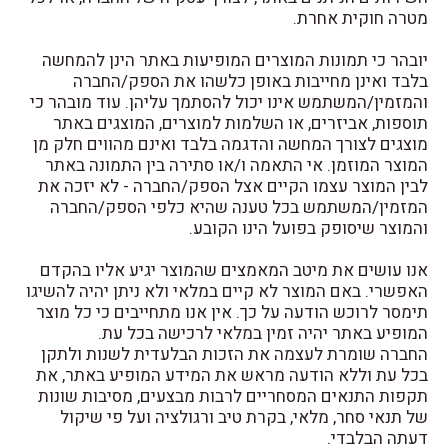
מטרה חוקית אחרת.
יובהר כי תמונות המוצרים המופיעות באתר הינן להמחשה
בלבד ואינן מחייבות באופן כלשהו את הספק/החברה
והמזמין/המשתמש אינו יכול להסתמך עליהן. עוד מובהר כי
תוספות, אביזרים, או השלמות למוצרים, המוצגים באתר
מוצגים לצורך המחשה והדגמה בלבד ואינם מהווים חלק מן
המוצר המוזמן. אי התאמה ו/או סתירה בין התמונה באתר
לבין המוצר עצמו הקיים אצל הספק/החברה - לא יזכה את
המזמין/המשתמש בכל טענה שהיא כלפי הספק/החברה
והמוצר שיסופק בפועל הינו הקובע.
אנו עושים את מיטב המאמצים שהמוצר יגיע אליו בהקדם
האפשרי. באם המוצר לא קיים במלאי ולא ניתן יהיה להשיגו
תימסר לרוכש הודעה על כך. אין אנו מתחייבים כי כל מוצר
המופיע באתר יהיה זמין במלאי לרכישה בכל עת.
החברה שומרת לעצמה את הזכות הבלעדית לשנות ולתקן
בכל עת וללא הודעה מראש את המידע המופיע באתר, את
תקפות התנאים המסחריים לרבות מבצעים, מסיבות שונות
של תנאי סחר, מלאי, בקרת טיב ורגולציה ועל פי שיקול
דעתה הבלבדי.