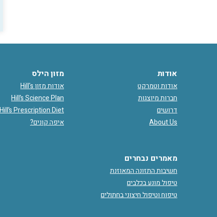
אודות
מזון הילס
אודות וטמרקט
אודות מזון Hill's
חברות מיוצגות
Hill’s Science Plan
דרושים
Hill’s Prescription Diet
About Us
איפה קונים?
מאמרים נבחרים
חשיבות התזונה המאוזנת
טיפול מונע בכלבים
טיפוח וטיפול חיצוני בחתולים