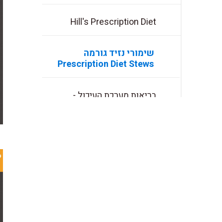
Hill's Prescription Diet
שימורי נזיד גורמה
Prescription Diet Stews
בריאות מערכת העיכול -
טכנולוגיית +ActivBiome
תזונה
(4)
תנאי שימוש ומדיניות
(2)
פרטיות