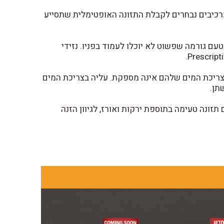
יים Hill's Prescription Diet משלב מדע ומרכיבים נבחרים לקבלת התזונה האופטימלית שתסייע
טעם גורמה שפשוט לא יוכלו לעמוד בפניו. נזידי
צריכת המים שלהם אינה מספקת. עליה בצריכת המים
תן.
זונה טעימה בתוספת ירקות ואורז, לגיוון הזנה