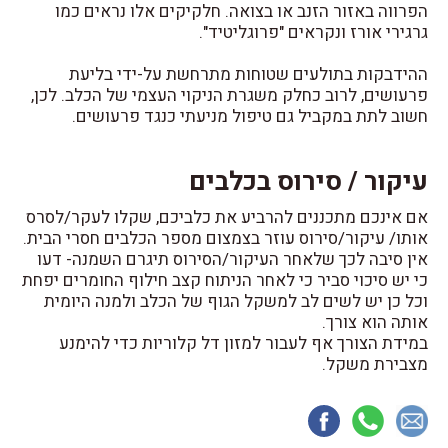
הפרווה באזור הזנב או בצואה. חלקיקים אלו נראים כמו
גרגירי אורז ונקראים "פרוגליטיד".
ההידבקות בתולעים שטוחות מתרחשת על-ידי בליעת
פרעושים, לרוב כחלק משגרת הניקוי העצמי של הכלב. לכן,
חשוב לתת במקביל גם טיפול מניעתי כנגד פרעושים.
עיקור / סירוס בכלבים
אם אינכם מתכננים להרביע את כלביכם, שקלו לעקר/לסרס
אותו/ עיקור/סירוס עוזר בצמצום מספר הכלבים חסרי הבית.
אין סיבה לכך שלאחר העיקור/הסירוס תיגרם השמנה- דעו
כי יש סיכוי סביר כי לאחר הניתוח קצב חילוף החומרים יפחת
וכל כן יש לשים לב למשקל הגוף של הכלב ולמנה היומית
אותה הוא צורך.
במידת הצורך אף לעבור למזון דל קלוריות כדי להימנע
מצבירת משקל.