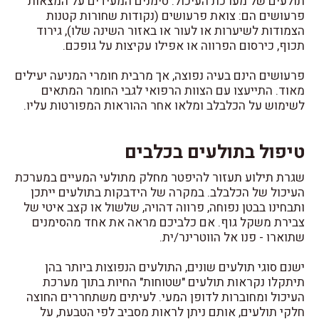
תולעים של מערכת העיכול. סימנים המעידים על המצאות
פרעושים הם: צואת פרעושים (נקודות שחורות קטנות
הצמודות לשיערות או לעור או באזור השינה שלו), גירוד
תכוף, כירסום הפרווה או אפילו עקיצות על גופכם.
פרעושים הינם בעיה נפוצה, אך מרבית חומרי המניעה יעילים
מאוד. התייעצו עם הצוות הרפואי לגבי החומר המתאים
לשימוש על הכלבלב ומלאו אחר ההוראות המפורטות עליו.
טיפול בתולעים בכלבים
שגרת תילוע תעזור להיפטר מחלק מתולעי המעיים במערכת
העיכול של הכלבלב. במקרה של הידבקות בתולעים ייתכן
ותבחינו בבטן נפוחה, פרווה דהויה, שלשול או קצב איטי של
צבירת משקל גוף. אם כלביכם מראה את אחד מהסימנים
שתוארו - פנו אל הווטרינר/ית.
ישנם סוגי תולעים שונים, התולעים הנפוצות ביותר בהן
תיתקלו נקראות תולעים "שטוחות" החיות בתוך מערכת
העיכול ומחוברות לדופן המעי. לעיתים משתחררים החוצה
חלקי תולעים, אותם ניתן לראות מסביב לפי הטבעת, על