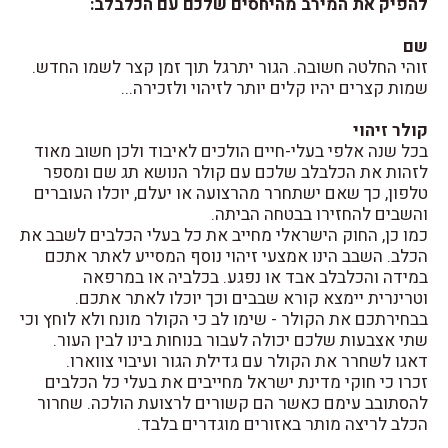
להפיק את המירב מהיחסים שלכם עם הכלבלב:
שם
זוהי החלטה חשובה. הגור יתרגל תוך זמן קצר לשמו החדש.
שמות קצרים יהיו קלים יותר לזיהוי ולזכירה...
קולר זיהוי
בכל שנה אלפי בעלי-חיים הולכים לאיבוד ולכן חשוב מאוד
לזהות את הכלבלב שלכם עם קולר הנושא תג שם ומספר
טלפון, כך שאם ישתחרר מהרצועה או יעלם, יוכלו העוברים
והשבים להחזירו בבטחה הביתה.
כמו כן, החוק הישראלי מחייב את כל בעלי הכלבים לשבב את
הכלב. השבב הינו אמצעי זיהוי נוסף המסייע לאתר אתכם
במידה והכלבלב אבד או נפגע. בכלביה או במרפאה
וטרינרית יימצא קורא שבבים וכך יוכלו לאתר אתכם.
בבחירתכם את הקולר - שימו לב כי הקולר מונח ולא לוחץ וכי
שתי אצבעות שלכם יכולה לעבור בנוחות בינו לבין העור.
דאגו לשחרר את הקולר עם גדילת הגור ועיבוי צווארו.
זכרו כי חוקי מדינת ישראל מחייבים את בעלי כל הכלבים
להסתובב עימם כאשר הם קשורים לרצועת הולכה. שחרור
הכלב לריצה מותר באזורים מוגדרים בלבד.