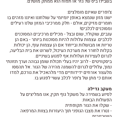
בשבילו ביס של גזר או תפוח הוא ממתק מושלם.
צ'ופרים שאינם מומלצים:
ישנו מזון שנמצא באופן יומיומי על שולחננו ואיננו מזהים בו
חומרים מזיקים, אולם - חלק ממרכיבי המזון שלנו רעילים
ומסוכנים לכלבים!
ענבים, שוקולד, שום ובצל - מכילים מרכיבים המסוכנים
לכלבים. עצמות עלולות להיות מסוכנות ביותר - באם הן
טריות או מבושלות ובייחוד אם הן עצמות עוף, הן יכולות
בקלות לחורר את מערכת העיכול, לשרוט את בית הבליעה,
לגרום לעצירות ועלולות אף לפגוע בשיניים.
ביסקוויטים - לרוב יהיו בעלי תכולת שומן גבוהה וערך תזונתי
נמוך, עלולים לגרום להשמנה מהירה של הגור. אל תהססו
מלעצור אורחים ידידותיים מדי מלהאכיל את גורכם, למדו
אותם כי מתן של צ'ופר לכלב עשוי לפגוע בו.
מעקב גדילה
לסיוע בשמירה על משקל גוף תקין, אנו ממליצים על
הפעולות הבאות:
- שקלו את הגור תקופתית
- נטרו את מצבו הגופני תוך היעזרות בצוות המרפאה
הווטרינרית