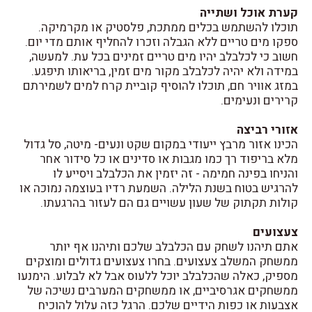
קערת אוכל ושתייה
תוכלו להשתמש בכלים ממתכת, פלסטיק או מקרמיקה.
ספקו מים טריים ללא הגבלה וזכרו להחליף אותם מדי יום.
חשוב כי לכלבלב יהיו מים טריים זמינים בכל עת. למעשה,
במידה ולא יהיה לכלבלב מקור מים זמין, בריאותו תיפגע.
במזג אוויר חם, תוכלו להוסיף קוביית קרח למים לשמירתם
קרירים ונעימים.
אזורי רביצה
הכינו אזור מרבץ ייעודי במקום שקט ונעים- מיטה, סל גדול
מלא בריפוד רך כמו מגבות או סדינים או כל סידור אחר
והניחו בפינה חמימה - זה יזמין את הכלבלב ויסייע לו
להרגיש בטוח בשנת הלילה. השמעת רדיו בעוצמה נמוכה או
קולות תקתוק של שעון עשויים גם הם לעזור בהרגעתו.
צעצועים
אתם תיהנו לשחק עם הכלבלב שלכם ותיהנו אף יותר
ממשחק המשלב צעצועים. בחרו צעצועים גדולים ומוצקים
מספיק, כאלה שהכלבלב יוכל ללעוס אבל לא לבלוע. הימנעו
ממשחקים אגרסיביים, או ממשחקים המערבים נשיכה של
אצבעות או כפות הידיים שלכם. הרגל כזה עלול להוכיח