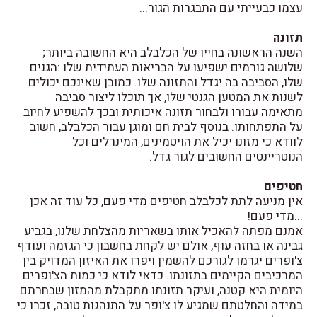
עצמו כבעייתי עם התבגרות הגור...
תזונה
השנה הראשונה בחייו של הכלבלב היא החשובה ביותר;
שלושה גורמים ישפיעו על הבריאות העתידית שלו :הגנים
שלו, הסביבה בה יגדל והתזונה שלו. כמובן שאינכם יכולים
לשנות את המטען הגנטי שלו, אך תוכלו ליצור סביבה
מתאימה עבורו ולבחור תזונה איכותית ובכך להשפיע לחיוב
על התפתחותו. בנוסף לבית חם ומוגן עבור הכלבלב, חשוב
לוודא כי מזונו יכיל את הויטמינים, המינרלים וכל
הנוטריינטים החשובים לגור גדל.
חטיפים
אין מניעה לתת לכלבלב חטיפים מדי פעם, כל עוד זה אכן
...מדי פעם!
אמנם מפתה להאכיל אותו בשאריות מהצלחת שלנו, בגביע
גבינה או בחזה עוף, אולם יש לקחת בחשבון כי הגזמה ועודף
צ'ופרים יגרמו לגורכם להשמין ויפרו את האיזון המדויק בין
המרכיבים הקיימים בתזונתו. כדאי לודא כי כמות הצ'ופרים
היומית היא קטנה, ועיקר תזונתו מתקבלת מהמזון שבחרתם.
במידה והחלטתם שמגיע לו צ'ופר על התנהגות טובה, זכרו כי