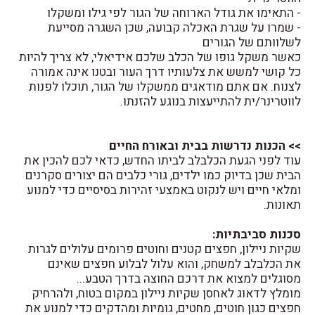
- התאימו את גודל הארוחה של הגור לפי גילו ומשקלו
- שמרו על שגרת האכלה קבועה, שכן השגרה מסייעת
לשלוותם של הגורים
כאשר משקל גופו של הכלב שלכם אידיאלי, לא צריך להיות
כל קושי למשש את צלעותיו דרך העור ובטנו אינה אמורה
לצנוח. אם אתם מודאגים ממשקלו של הגור, תוכלו לפנות
לווטרינר/ית להתייעצות בנוגע להזנתו.
>> הכנות נדרשות בבית ובאורח החיים
עוד לפני הגעת הכלבלב לביתו החדש, כדאי לכם להכין את
הבית שכן בדיוק כמו ילדים, גורי כלבים הם יצורים סקרנים
ומלאי חיים ויש לנקוט באמצעי זהירות בסיסיים כדי למנוע
תאונות.
סכנות סביבתיות:
שקיות ניילון, חפצים קטנים וחוטים פרומים עלולים לגרות
את הכלבלב למשחק, והוא עלול לבלוע חפצים שאינם
מסוגלים למצוא את דרכם החוצה בדרך הטבע...
מומלץ לדאוג לאחסן שקיות ניילון במקום בטוח, ולהרחיק
חפצים כגון חוטים, מחטים, גומיות ומהדקים כדי למנוע את