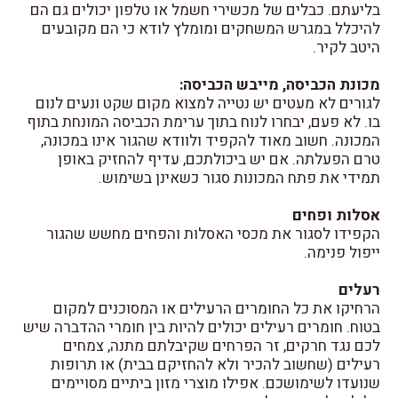
בליעתם. כבלים של מכשירי חשמל או טלפון יכולים גם הם
להיכלל במגרש המשחקים ומומלץ לודא כי הם מקובעים
היטב לקיר.
מכונת הכביסה, מייבש הכביסה:
לגורים לא מעטים יש נטייה למצוא מקום שקט ונעים לנום
בו. לא פעם, יבחרו לנוח בתוך ערימת הכביסה המונחת בתוף
המכונה. חשוב מאוד להקפיד ולוודא שהגור אינו במכונה,
טרם הפעלתה. אם יש ביכולתכם, עדיף להחזיק באופן
תמידי את פתח המכונות סגור כשאינן בשימוש.
אסלות ופחים
הקפידו לסגור את מכסי האסלות והפחים מחשש שהגור
ייפול פנימה.
רעלים
הרחיקו את כל החומרים הרעילים או המסוכנים למקום
בטוח. חומרים רעילים יכולים להיות בין חומרי ההדברה שיש
לכם נגד חרקים, זר הפרחים שקיבלתם מתנה, צמחים
רעילים (שחשוב להכיר ולא להחזיקם בבית) או תרופות
שנועדו לשימושכם. אפילו מוצרי מזון ביתיים מסויימים