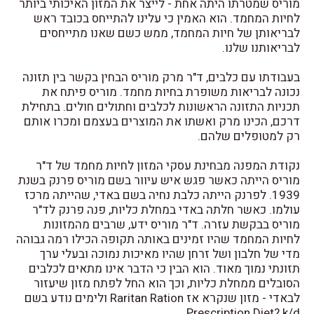
מוריס שמטרתו היתה אחת - לייצר את המזון האיכותי ביותר
לחיות המחמד. הוא האמין כי עלינו להתייחס בכובד ראש
לבריאותן של חיות המחמד, ממש כשם שאנו מתייחסים
לבריאותנו שלנו.
בעבודתו עם כלבים, ד"ר מרק מוריס הבחין בקשר בין תזונה
נכונה לבריאות משופרת בחיות מחמד. מוריס פיתח את
תכניות התזונה הראשונות לכלבים וחתולים חולים. בתחילת
דרכם, הכינו מרק ואשתו את המוצרים בעצמם ומכרו אותם
רק למטופלים שלהם.
נקודת המפנה מבחינת עסקי המזון לחיות מחמד של ד"ר
מוריס הייתה כאשר פגש איש עיוור בשם מוריס פרנק בשנת
1939. לפרנק הייתה כלבת נחיה בשם באדי, שהייתה מרכז
עולמו. כאשר חלתה באדי במחלת כליות, פנה פרנק לד"ר
מוריס בבקשת עזרה. ד"ר מוריס ידע, שרבים מהמזונות
לחיות המחמד שהיו זמינים באותה תקופה הכילו רמה גבוהה
מדי של חלבון ושל זרחן שהיו מאיכות נמוכה ובעלי ערך
תזונתי נמוך מאוד. הוא הבין כי הדבר אינו מתאים לכלבים
הסובלים ממחלת כליות, וכך הוא החל לפתח מזון שיעזור
לבאדי - מזון שנקרא אז Raritan Ration ולימים נודע בשם
Prescription Diet? k/d.