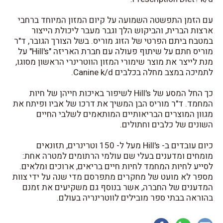
עם הזמן התפשטה השמועה על קיום המזון המיוחד ברחבי
ארצות הברית, והביקוש הלך וגבר מעבר ליכולת הייצור
במטבח ביתם הפרטי של הזוג מוריס. בשל הצורך הגובר, ד"ר
מוריס חתם על שיתוף פעולה עם חברת האריזה "Hill's" על
מנת לייצר את מוצר שימורי המזון הווטרינרי הראשון מסוגו,
לתמיכה במצב מחלה בכלבים Canine k/d.
כך החל המסע של Hill's לשיפור באיכות חייהן של חיות
המחמד. ד"ר מוריס הבן המשיך את דרכו של אביו ופיתח את
מגוון המוצרים הבריאותיים המותאמים לשלבי החיים
השונים של כלבים וחתולים.
כיום עובדים ב- Hill's מעל ל- 150 וטרינרים, תזונאים
מומחים ומדענים בעלי שם עולמי הרתומים למטרה אחת:
לסייע לחיות המחמד לחיות חיים בריאים, ארוכים ומלאים.
מספר לא מועט של מחקרים מתפרסם מדי שנה על ידי צוות
המדענים של החברה, אשר בנוסף גם משקיעים את זמנם
בהוראה בבתי ספר מובילים לווטרינריה בעולם.