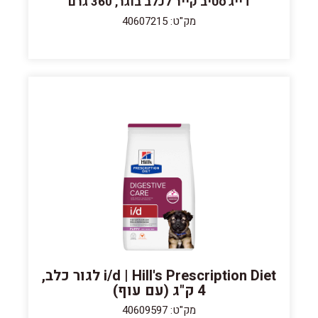
דייג'סטיב קייר לכלב בוגר, 360 גרם
מק"ט: 40607215
i/d | Hill's Prescription Diet לגור כלב,
4 ק"ג (עם עוף)
מק"ט: 40609597