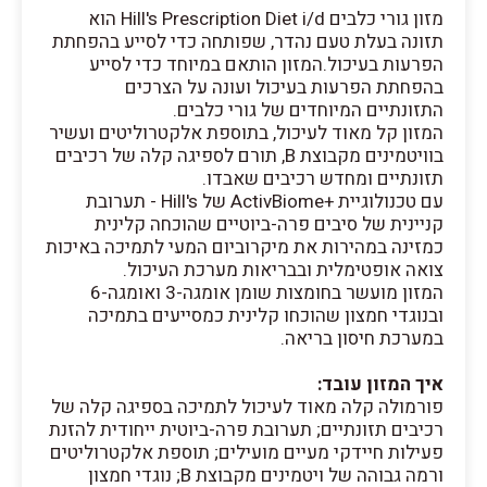
מזון גורי כלבים Hill's Prescription Diet i/d הוא
תזונה בעלת טעם נהדר, שפותחה כדי לסייע בהפחתת
הפרעות בעיכול.המזון הותאם במיוחד כדי לסייע
בהפחתת הפרעות בעיכול ועונה על הצרכים
התזונתיים המיוחדים של גורי כלבים.
המזון קל מאוד לעיכול, בתוספת אלקטרוליטים ועשיר
בוויטמינים מקבוצת B, תורם לספיגה קלה של רכיבים
תזונתיים ומחדש רכיבים שאבדו.
עם טכנולוגיית +ActivBiome של Hill's - תערובת
קניינית של סיבים פרה-ביוטיים שהוכחה קלינית
כמזינה במהירות את מיקרוביום המעי לתמיכה באיכות
צואה אופטימלית ובבריאות מערכת העיכול.
המזון מועשר בחומצות שומן אומגה-3 ואומגה-6
ובנוגדי חמצון שהוכחו קלינית כמסייעים בתמיכה
במערכת חיסון בריאה.
איך המזון עובד:
פורמולה קלה מאוד לעיכול לתמיכה בספיגה קלה של
רכיבים תזונתיים; תערובת פרה-ביוטית ייחודית להזנת
פעילות חיידקי מעיים מועילים; תוספת אלקטרוליטים
ורמה גבוהה של ויטמינים מקבוצת B; נוגדי חמצון