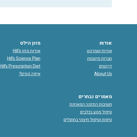
אודות
מזון הילס
אודות וטמרקט
אודות מזון Hill's
חברות מיוצגות
Hill’s Science Plan
דרושים
Hill’s Prescription Diet
About Us
איפה קונים?
מאמרים נבחרים
חשיבות התזונה המאוזנת
טיפול מונע בכלבים
טיפוח וטיפול חיצוני בחתולים