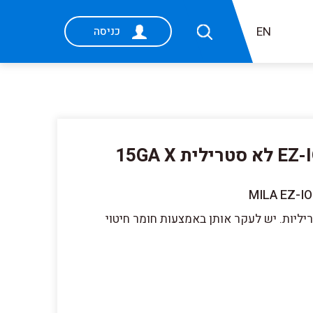
EN
כניסה
MILA מחט לאימון עבור EZ-IO לא סטרילית 15GA X
MILA EZ-IO
ריליות. יש לעקר אותן באמצעות חומר חיטוי