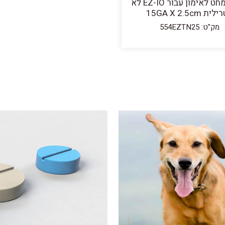
MILA מחט לאימון עבור EZ-IO לא
ת 15GA X 2.5cm
מק"ט: 554EZTN25