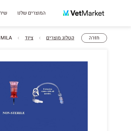
המוצרים שלנו
שירו
חזרה
קטלוג מוצרים
ציוד
MILA מחט לאימון עבור EZ-IO לא סטרילית 15GA X 4.5cm