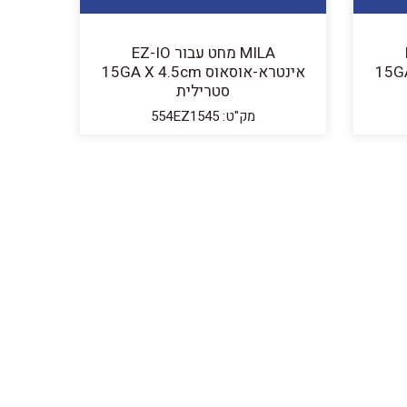
E
MILA מחט עבור EZ-IO
15GA X 2
אינטרא-אוסאוס 15GA X 4.5cm
סטרילית
מק"ט: 554EZ1545