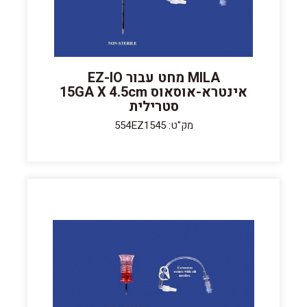
MILA מחט עבור EZ-IO
אינטרא-אוסאוס 15GA X 4.5cm
סטרילית
מק"ט: 554EZ1545