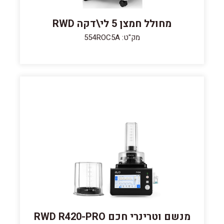
מחולל חמצן 5 לי\דקה RWD
מק"ט: 554ROC5A
מנשם וטרינרי חכם RWD R420-PRO