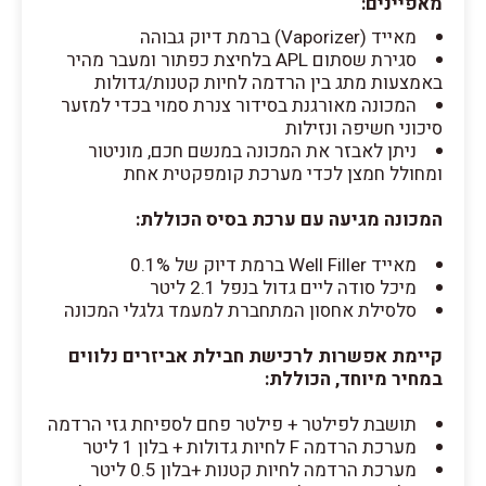
מאפיינים:
מאייד (Vaporizer) ברמת דיוק גבוהה
סגירת שסתום APL בלחיצת כפתור ומעבר מהיר
באמצעות מתג בין הרדמה לחיות קטנות/גדולות
המכונה מאורגנת בסידור צנרת סמוי בכדי למזער
סיכוני חשיפה ונזילות
ניתן לאבזר את המכונה במנשם חכם, מוניטור
ומחולל חמצן לכדי מערכת קומפקטית אחת
המכונה מגיעה עם ערכת בסיס הכוללת:
מאייד Well Filler ברמת דיוק של 0.1%
מיכל סודה ליים גדול בנפל 2.1 ליטר
סלסילת אחסון המתחברת למעמד גלגלי המכונה
קיימת אפשרות לרכישת חבילת אביזרים נלווים
במחיר מיוחד, הכוללת:
תושבת לפילטר + פילטר פחם לספיחת גזי הרדמה
מערכת הרדמה F לחיות גדולות + בלון 1 ליטר
מערכת הרדמה לחיות קטנות +בלון 0.5 ליטר