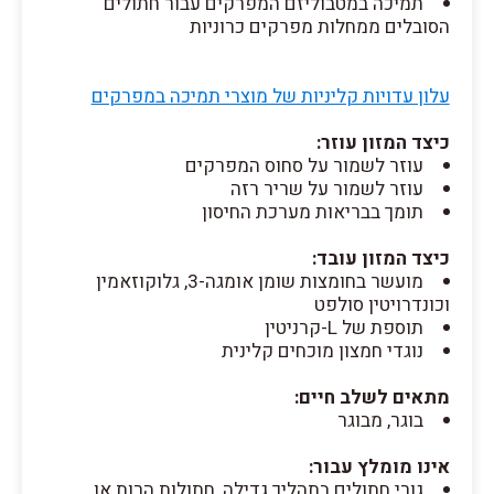
תמיכה במטבוליזם המפרקים עבור חתולים
הסובלים ממחלות מפרקים כרוניות
עלון עדויות קליניות של מוצרי תמיכה במפרקים
כיצד המזון עוזר:
עוזר לשמור על סחוס המפרקים
עוזר לשמור על שריר רזה
תומך בבריאות מערכת החיסון
כיצד המזון עובד:
מועשר בחומצות שומן אומגה-3, גלוקוזאמין
וכונדרויטין סולפט
תוספת של L-קרניטין
נוגדי חמצון מוכחים קלינית
מתאים לשלב חיים:
בוגר, מבוגר
אינו מומלץ עבור:
גורי חתולים בתהליך גדילה, חתולות הרות או