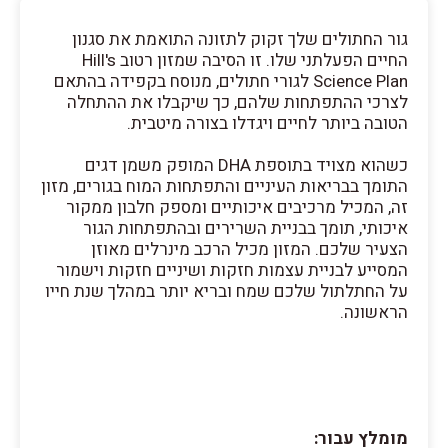
גור החתולים שלך זקוק לתזונה התואמת את סגנון
החיים הפעלתני שלו. זו הסיבה שמזון רטוב Hill's
Science Plan לגורי חתולים, מנוסח בקפידה בהתאם
לצרכי ההתפתחות שלהם, כך שיקבלו את ההתחלה
הטובה ביותר לחיים ויגדלו בצורה מיטבית.
כשהוא מצויד בתוספת DHA המופק משמן דגים
התומך בבריאות העיניים והתפתחות המוח בגורים, מזון
זה, המכיל מרכיבים איכותיים ומספק חלבון ממקור
איכותי, תומך בבניית השרירים ובהתפתחות הגור
הצעיר שלכם. המזון מכיל הרכב מינרלים מאוזן
המסייע לבניית עצמות חזקות ושיניים חזקות וישמור
על החתלתול שלכם שמח ובריא יותר במהלך שנת חייו
הראשונה.
מומלץ עבור: