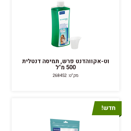
וט-אקווהדנט פרש, תמיסה דנטלית
500 מ"ל
מק"ט: 268452