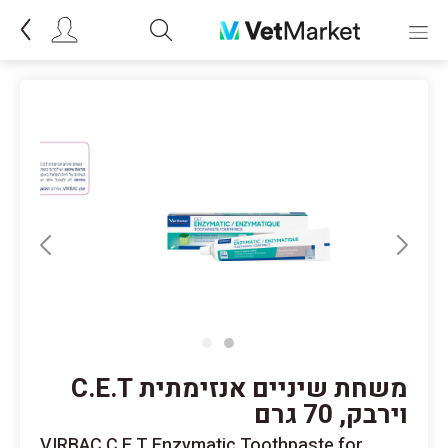
משחת שיניים אנזימתית C.E.T
וירבק, 70 גרם
VIRBAC C.E.T Enzymatic Toothpaste for