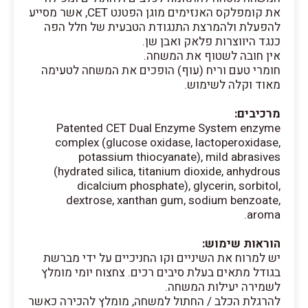
את קומפלקס האנזימים מוגן הפטנט CET, אשר מסייע
להפעלת ולהמרצת התנגודת הטבעית של חלל הפה
כנגד היווצרות פלאק ואבן שן.
אין חובה לשטוף את המשחה.
חומרי טעם וריח (עוף) הופכים את המשחה לטעימה
מאוד וקלה לשימוש.
מרכיבים:
Patented CET Dual Enzyme System enzyme
complex (glucose oxidase, lactoperoxidase,
potassium thiocyanate), mild abrasives
(hydrated silica, titanium dioxide, anhydrous
dicalcium phosphate), glycerin, sorbitol,
dextrose, xanthan gum, sodium benzoate,
aroma.
הוראות שימוש:
יש למרוח את השיניים וקו החניכיים על ידי מברשת
בגודל מתאים בעלת סיבים רכים. צחצוח יומי מומלץ
לשמירה יעילות המשחה.
להרגלת הכלב / החתול למשחה, מומלץ להכירה כאשר