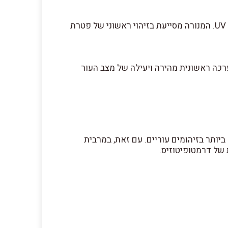
מנורת VW1 Pet Wood Lamp הינה מנורת אבחון וטרינרית ניידת המבוססת על טכנולוגיית פלואורסנציה תחת אור UV. המנורה מסייעת בזיהוי ראשוני של פטרת
יע לביצוע הערכה ראשונית מהירה ויעילה של מצב העור
 להבחין בדרמטופיטים ממשפחת מיקרוספורום, כגון Microsporum canis, הנפוצים ביותר בזיהומים עוריים. עם זאת, במרבית