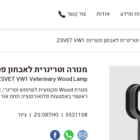
ת ומידע
אודות
צור קשר
רינרית לאבחון פטריות ZSVET VW1
מנורה וטרינרית לאבחון פטריות W1
ZSVET VW1 Veterinary Wood Lamp
מנורת Wood מקצועית לשימוש וטר
ראשוני באמצעות פלואורסנציה תחת אור UV.
5521108
|
ZS ORTHO
|
ציוד