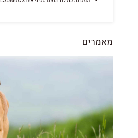
המכונה כוללת תואם סכיני LAUBE/OSTER סוללה נוספת, מטען ל-2 סוללות ומזוודת אחסון מפוארת
מאמרים