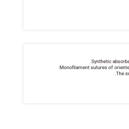
Synthetic absorba
Monofilament sutures of oriented
The su