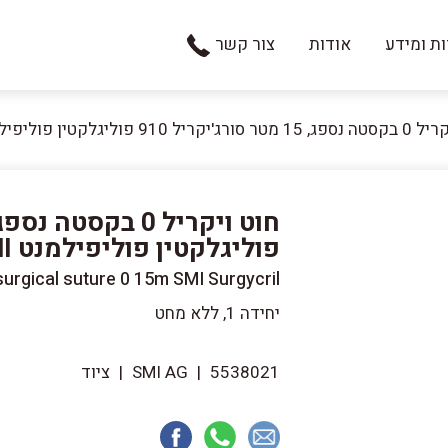
ת ומידע
אודות
צור קשר
ריל 910 פוליגלקטין פוליפילמנט SMI
פוליגלקטין פוליפילמנט SMI
urgical suture 0 15m SMI Surgycril
יחידה 1, ללא מחט
5538021
|
SMI AG
|
ציוד