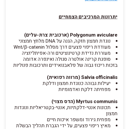
יתרונות המרכיבים הצמחיים
Polygonum aviculare (ארכובית צרת-עלים)
נוגדת חמצון חזקה, הגנה על DNA מלחץ חמצוני
מעודדת ריפוי פצעים דרך מסלול Wnt/β-catenin
מעוררת נדידת קרטינוציטים ורה-אפיתליזציה
סופגת קרינה אולטרה סגולה ואינפרה אדומה
בזכות ריכוז גבוה של פלאבנואידים ותרכובות פנוליות
Salvia officinalis (מרווה רפואית)
יעילות גבוהה כנוגדת חמצון ודלקת
מפחיתה דלקת ואדמומיות
Myrtus communis (הדס מצוי)
תכונות אנטי-דלקתיות, אנטי-בקטריאליות ונוגדות
חמצון
מפחית גירוד ומשפר איכות חיים
מאיץ ריפוי פצעים, על ידי הגברת תהליך הבשלת