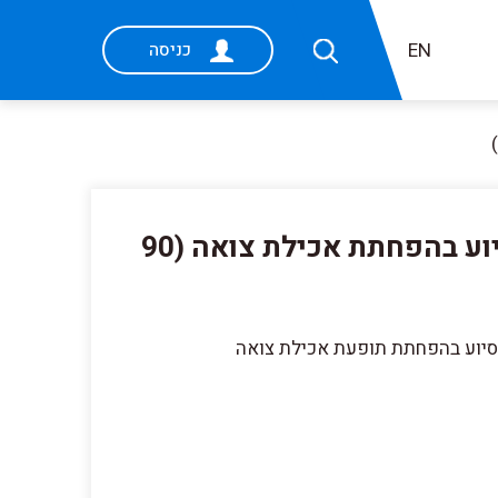
EN
כניסה
דולויט Cayenne תוסף לסיוע בהפחתת אכילת צואה (90
סיוע בהפחתת תופעת אכילת צואה