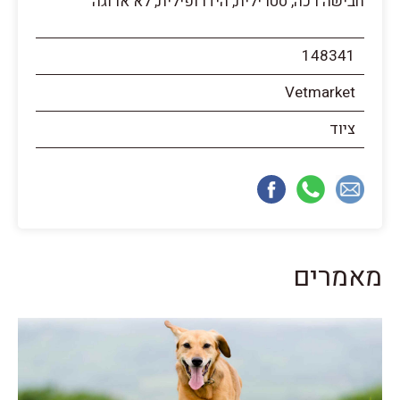
חבישה רכה, סטרילית, הידרופילית, לא ארוגה
148341
Vetmarket
ציוד
מאמרים