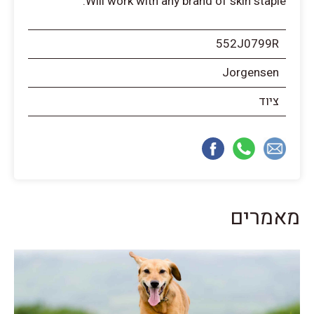
Will work with any brand of skin staple.
552J0799R
Jorgensen
ציוד
מאמרים