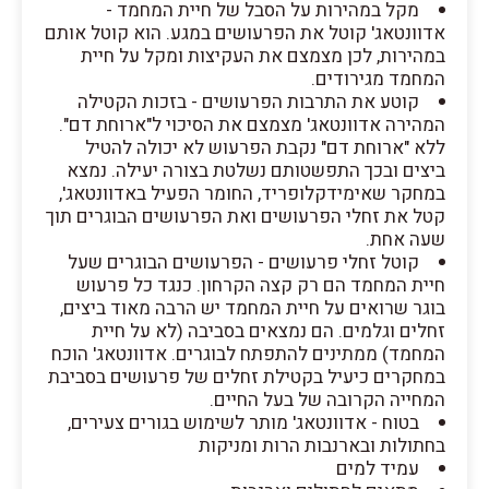
מקל במהירות על הסבל של חיית המחמד -
אדוונטאג' קוטל את הפרעושים במגע. הוא קוטל אותם
במהירות, לכן מצמצם את העקיצות ומקל על חיית
המחמד מגירודים.
קוטע את התרבות הפרעושים - בזכות הקטילה
המהירה אדוונטאג' מצמצם את הסיכוי ל"ארוחת דם".
ללא "ארוחת דם" נקבת הפרעוש לא יכולה להטיל
ביצים ובכך התפשטותם נשלטת בצורה יעילה. נמצא
במחקר שאימידקלופריד, החומר הפעיל באדוונטאג',
קטל את זחלי הפרעושים ואת הפרעושים הבוגרים תוך
שעה אחת.
קוטל זחלי פרעושים - הפרעושים הבוגרים שעל
חיית המחמד הם רק קצה הקרחון. כנגד כל פרעוש
בוגר שרואים על חיית המחמד יש הרבה מאוד ביצים,
זחלים וגלמים. הם נמצאים בסביבה (לא על חיית
המחמד) ממתינים להתפתח לבוגרים. אדוונטאג' הוכח
במחקרים כיעיל בקטילת זחלים של פרעושים בסביבת
המחייה הקרובה של בעל החיים.
בטוח - אדוונטאג' מותר לשימוש בגורים צעירים,
בחתולות ובארנבות הרות ומניקות
עמיד למים